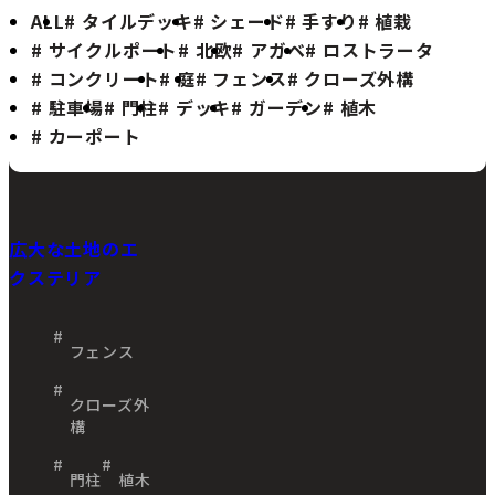
ALL
タイルデッキ
シェード
手すり
植栽
サイクルポート
北欧
アガベ
ロストラータ
コンクリート
庭
フェンス
クローズ外構
駐車場
門柱
デッキ
ガーデン
植木
カーポート
広大な土地のエ
クステリア
フェンス
クローズ外
構
門柱
植木