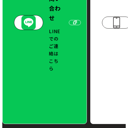
合わ
せ
LINE
での
ご連
絡は
こち
ら