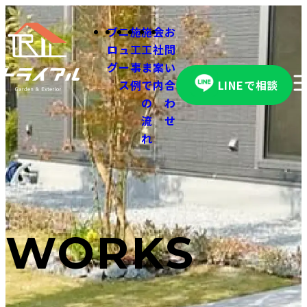
ブ
ニ
施
施
会
お
ロ
ュ
工
工
社
問
グ
ー
事
ま
案
い
ス
例
で
内
合
LINEで相談
の
わ
流
せ
れ
WORKS