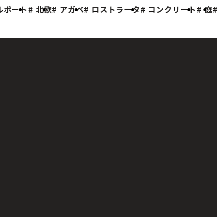
ルポート
北欧
アガベ
ロストラータ
コンクリート
庭